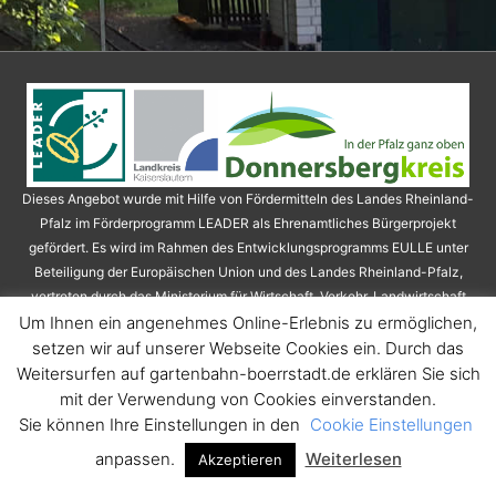
Dieses Angebot wurde mit Hilfe von Fördermitteln des Landes Rheinland-
Pfalz im Förderprogramm LEADER als Ehrenamtliches Bürgerprojekt
gefördert. Es wird im Rahmen des Entwicklungsprogramms EULLE unter
Beteiligung der Europäischen Union und des Landes Rheinland-Pfalz,
vertreten durch das Ministerium für Wirtschaft, Verkehr, Landwirtschaft
und Weinbau, unterstützt.
Um Ihnen ein angenehmes Online-Erlebnis zu ermöglichen,
setzen wir auf unserer Webseite Cookies ein. Durch das
Copyright © 2026
Gartenbahn Börrstadt e. V.
Weitersurfen auf gartenbahn-boerrstadt.de erklären Sie sich
mit der Verwendung von Cookies einverstanden.
Datenschutz
Kontakt
Impressum
Sie können Ihre Einstellungen in den
Cookie Einstellungen
anpassen.
Weiterlesen
Akzeptieren