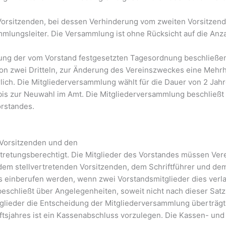
rsitzenden, bei dessen Verhinderung vom zweiten Vorsitzenden,
mmlungsleiter. Die Versammlung ist ohne Rücksicht auf die Anz
ung der vom Vorstand festgesetzten Tagesordnung beschließe
von zwei Dritteln, zur Änderung des Vereinszweckes eine Mehrh
ich. Die Mitgliederversammlung wählt für die Dauer von 2 Jah
 bis zur Neuwahl im Amt. Die Mitgliederversammlung beschließ
rstandes.
 Vorsitzenden und den
vertretungsberechtigt. Die Mitglieder des Vorstandes müssen Ver
dem stellvertretenden Vorsitzenden, dem Schriftführer und de
s einberufen werden, wenn zwei Vorstandsmitglieder dies verla
beschließt über Angelegenheiten, soweit nicht nach dieser Sat
itglieder die Entscheidung der Mitgliederversammlung überträ
sjahres ist ein Kassenabschluss vorzulegen. Die Kassen- und