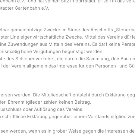
nbahn e.V.“ und hat seinen Sitz in Börrstadt. Er soll in das Ve
stadter Gartenbahn e.V.
ttelbar gemeinnützige Zwecke im Sinne des Abschnitts „Steue
in erster Line eigenwirtschaftliche Zwecke. Mittel des Vereins 
eine Zuwendungen aus Mitteln des Vereins. Es darf keine Pers
ltnismäßig hohe Vergütungen begünstigt werden.
chte des Schienenverkehrs, die durch die Sammlung, den Bau u
ll der Verein allgemein das Interesse für den Personen- und G
e Person werden. Die Mitgliedschaft entsteht durch Erklärung g
er. Ehrenmitglieder zahlen keinen Beitrag.
 Ausschluss oder Auflösung des Vereins.
rch schriftliche Erklärung gegenüber einem Vorstandsmitglied z
sen werden, wenn es in grober Weise gegen die Interessen des 