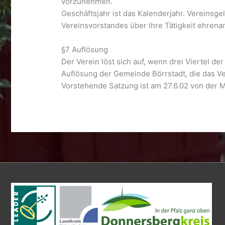
vorzunehmen.
Geschäftsjahr ist das Kalenderjahr. Vereinsg
Vereinsvorstandes über ihre Tätigkeit ehrenam
§7 Auflösung
Der Verein löst sich auf, wenn drei Viertel d
Auflösung der Gemeinde Börrstadt, die das V
Vorstehende Satzung ist am 27.6.02 von der M