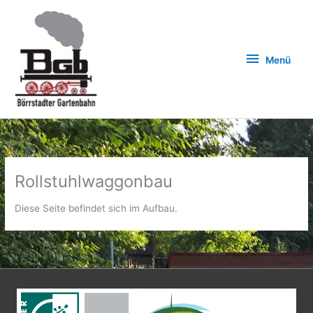
Zum
Inhalt
springen
Menü
Menü
Rollstuhlwaggonbau
Diese Seite befindet sich im Aufbau.